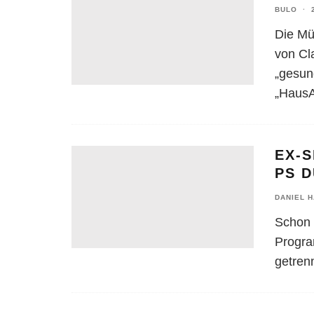
BULO
·
Die Mü
von Cl
„gesun
„HausA
EX-S
PS 
DANIEL 
Schon f
Progra
getren