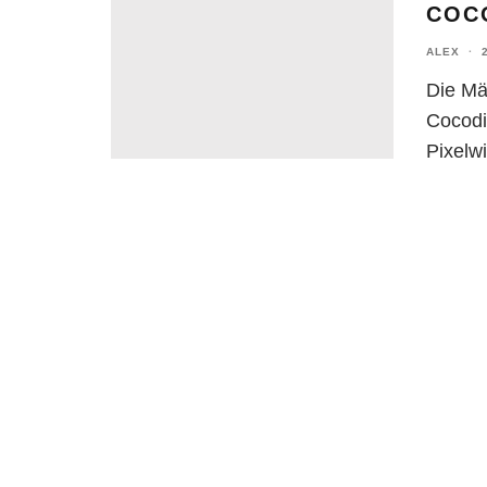
COCO
ALEX
·
Die Mä
Cocodi
Pixelw