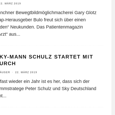
22. MÄRZ 2019
nchner Bewegtbildmöglichmacherei Gary Glotz
ap-Herausgeber Bulo freut sich über einen
den“ Neukunden. Das Patientenmagazin
rzt“ aus
...
KY-MANN SCHULZ STARTET MIT
DURCH
HÄUSER
·
22. MÄRZ 2019
ast wieder ein Jahr ist es her, dass sich der
mmstratege Peter Schulz und Sky Deutschland
nt
...