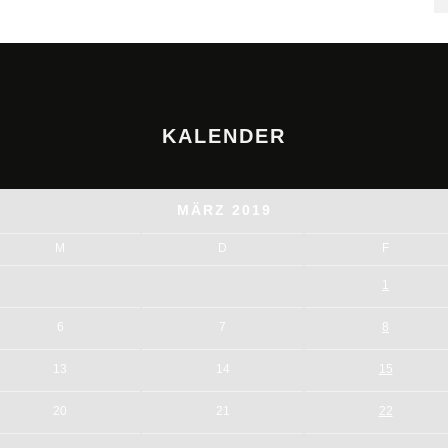
KALENDER
MÄRZ 2019
M
D
F
1
6
7
8
13
14
15
20
21
22