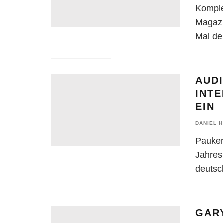
Komple
Magazi
Mal de
AUDI
INT
EIN
DANIEL 
Pauken
Jahres
deutsc
GAR