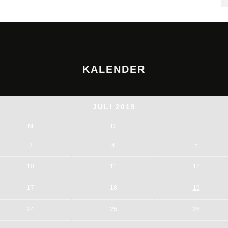
KALENDER
JULI 2019
M
D
F
3
4
5
10
11
12
17
18
19
24
25
26