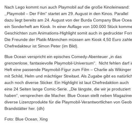
Nach Lego kommt nun auch Playmobil auf die große Kinoleinwand:
,,Playmobil – Der Film“ startet am 29. August in den Kinos. Parallel
dazu liegt bereits am 24. August von der Burda Company Blue Oce
ein Sonderheft am Kiosk. In einer Auflage von 100.000 Stück komm
Geschichten zum Animations-Highlight somit auch in gedruckter For
Die Freunde der Platik-Männchen müssen am Kiosk 4,50 Euro zahle
Chefredakteur ist Simon Peter (im Bild).
Blue Ocean verspricht ein episches Comedy-Abenteuer „in das
grenzenlose, fantasievolle Playmobil-Universum“. Nicht fehlen darf 
Heft eine passende Playmobil-Figur zum Film – Charlie als Wikinger
mit Schild, Helm und mächtiger Streitaxt. Als Zugabe gibt es natürlic
auch noch diverse Sticker. Ein Highlight ist laut Chefredaktion auch
eine 24 Seiten lange Comic-Serie. „Die längste, die wir je produziert
haben“, versprechen die Macher. Blue Ocean stellt neben Magazine
diverse Lizenzprodukte für die Playmobil-Verantwortlichen von Geob
Brandstätter her. (dh)
Foto: Blue Ocean, Xing