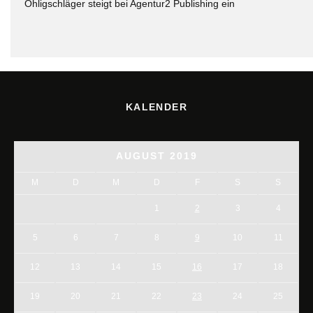
Ohligschläger steigt bei Agentur2 Publishing ein
KALENDER
AUGUST 2019
M
D
M
D
F
S
S
1
2
3
4
5
6
7
8
9
10
11
12
13
14
15
16
17
18
19
20
21
22
23
24
25