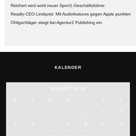
Reichert wird wohl neuer Sport1-Geschäftsführer
Readly-CEO-Lindqvist: Mit Audiofeatures gegen Apple punkten
Ohligschläger steigt bei Agentur2 Publishing ein
KALENDER
AUGUST 2019
M
D
M
D
F
S
S
1
2
3
4
5
6
7
8
9
10
11