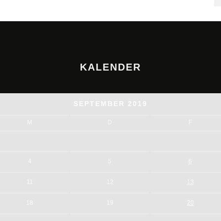
KALENDER
SEPTEMBER 2019
M
D
F
4
5
6
11
12
13
18
19
20