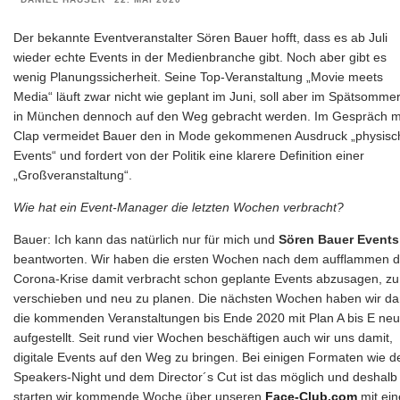
Der bekannte Eventveranstalter Sören Bauer hofft, dass es ab Juli
wieder echte Events in der Medienbranche gibt. Noch aber gibt es
wenig Planungssicherheit. Seine Top-Veranstaltung „Movie meets
Media“ läuft zwar nicht wie geplant im Juni, soll aber im Spätsomme
in München dennoch auf den Weg gebracht werden. Im Gespräch m
Clap vermeidet Bauer den in Mode gekommenen Ausdruck „physisc
Events“ und fordert von der Politik eine klarere Definition einer
„Großveranstaltung“.
Wie hat ein Event-Manager die letzten Wochen verbracht?
Bauer: Ich kann das natürlich nur für mich und
Sören Bauer Events
beantworten. Wir haben die ersten Wochen nach dem aufflammen d
Corona-Krise damit verbracht schon geplante Events abzusagen, zu
verschieben und neu zu planen. Die nächsten Wochen haben wir d
die kommenden Veranstaltungen bis Ende 2020 mit Plan A bis E neu
aufgestellt. Seit rund vier Wochen beschäftigen auch wir uns damit,
digitale Events auf den Weg zu bringen. Bei einigen Formaten wie d
Speakers-Night und dem Director´s Cut ist das möglich und deshalb
starten wir kommende Woche über unseren
Face-Club.com
mit ein