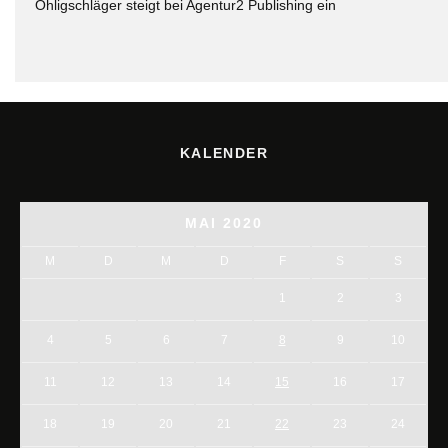
Ohligschläger steigt bei Agentur2 Publishing ein
KALENDER
MAI 2020
M
D
M
D
F
S
S
1
2
3
4
5
6
7
8
9
10
11
12
13
14
15
16
17
18
19
20
21
22
23
24