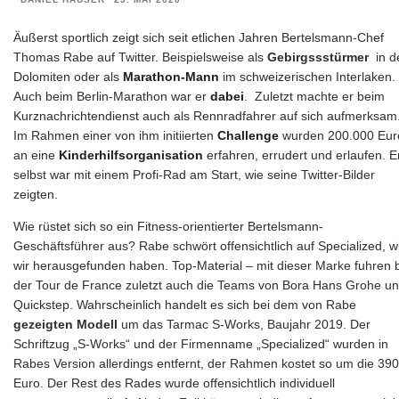
Äußerst sportlich zeigt sich seit etlichen Jahren Bertelsmann-Chef
Thomas Rabe auf Twitter. Beispielsweise als
Gebirgssstürmer
in d
Dolomiten oder als
Marathon-Mann
im schweizerischen Interlaken.
Auch beim Berlin-Marathon war er
dabei
. Zuletzt machte er beim
Kurznachrichtendienst auch als Rennradfahrer auf sich aufmerksam
Im Rahmen einer von ihm initiierten
Challenge
wurden 200.000 Eur
an eine
Kinderhilfsorganisation
erfahren, errudert und erlaufen. E
selbst war mit einem Profi-Rad am Start, wie seine Twitter-Bilder
zeigten.
Wie rüstet sich so ein Fitness-orientierter Bertelsmann-
Geschäftsführer aus? Rabe schwört offensichtlich auf
Specialized, w
wir herausgefunden haben. Top-Material – mit dieser Marke fuhren 
der Tour de France zuletzt auch die Teams von Bora Hans Grohe u
Quickstep. Wahrscheinlich handelt es sich bei dem von Rabe
gezeigten Modell
um das Tarmac S-Works, Baujahr 2019. Der
Schriftzug „S-Works“ und der Firmenname „Specialized“ wurden in
Rabes Version allerdings entfernt, der Rahmen kostet so um die 39
Euro. Der Rest des Rades wurde offensichtlich individuell