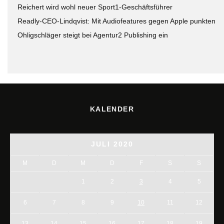
Reichert wird wohl neuer Sport1-Geschäftsführer
Readly-CEO-Lindqvist: Mit Audiofeatures gegen Apple punkten
Ohligschläger steigt bei Agentur2 Publishing ein
KALENDER
JULI 2020
M
D
M
D
F
S
S
1
2
3
4
5
6
7
8
9
10
11
12
13
14
15
16
17
18
19