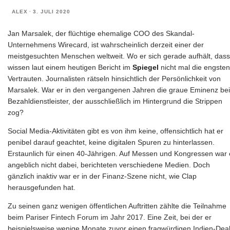
ALEX
·
3. JULI 2020
Jan Marsalek, der flüchtige ehemalige COO des Skandal-
Unternehmens Wirecard, ist wahrscheinlich derzeit einer der
meistgesuchten Menschen weltweit. Wo er sich gerade aufhält, dass
wissen laut einem heutigen Bericht im
Spiegel
nicht mal die engsten
Vertrauten. Journalisten rätseln hinsichtlich der Persönlichkeit von
Marsalek. War er in den vergangenen Jahren die graue Eminenz be
Bezahldienstleister, der ausschließlich im Hintergrund die Strippen
zog?
Social Media-Aktivitäten gibt es von ihm keine, offensichtlich hat er
penibel darauf geachtet, keine digitalen Spuren zu hinterlassen.
Erstaunlich für einen 40-Jährigen. Auf Messen und Kongressen war 
angeblich nicht dabei, berichteten verschiedene Medien. Doch
gänzlich inaktiv war er in der Finanz-Szene nicht, wie Clap
herausgefunden hat.
Zu seinen ganz wenigen öffentlichen Auftritten zählte die Teilnahme
beim Pariser Fintech Forum im Jahr 2017. Eine Zeit, bei der er
beispielsweise wenige Monate zuvor einen fragwürdigen Indien-Dea