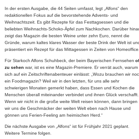
In der ersten Ausgabe, die 44 Seiten umfasst, legt „Alfons“ den
redaktionellen Fokus auf die bevorstehende Advents- und
Weihnachtszeit. Es gibt Rezepte für das Festtagsessen und die
beliebten Weihnachts-Schoko-Äpfel zum Nachkochen. Darüber hina
zeigt das Magazin die besten Weine unter zehn Euro, nennt die
Gründe, warum kaltes klares Wasser der beste Drink der Welt ist un
präsentiert ein Rezept für das Mittagessen in Zeiten von Homeoffice
Für Starkoch Alfons Schuhbeck, der beim Bayerischen Fernsehen
of
zu sehen
war, ist es eine Magazin-Premiere. Er verrät auch, warum
sich auf ein Zeitschriftenabenteuer einlässt: „Wozu brauchen wir no
ein Foodmagazin? Weil wir in den letzten, für uns alle sehr
schwierigen Monaten gemerkt haben, dass Essen und Kochen die
Menschen überall miteinander verbindet und ihnen Glück verschafft.
Wenn wir nicht in die große weite Welt reisen können, dann bringen
wir uns die Geschmäcker der weiten Welt eben nach Hause und
gönnen uns Ferien-Feeling am heimischen Herd.“
Die nächste Ausgabe von „Alfons“ ist für Frühjahr 2021 geplant.
Weitere Termine folgen.