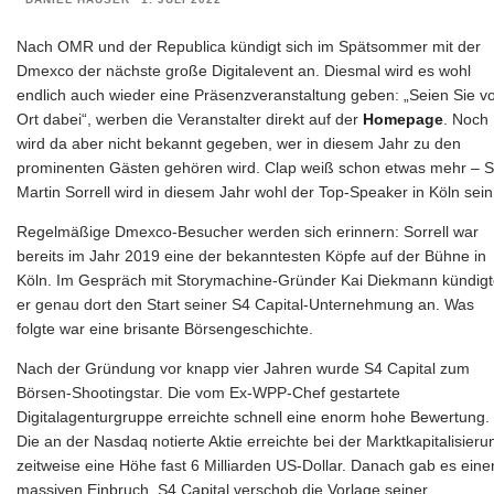
Nach OMR und der Republica kündigt sich im Spätsommer mit der
Dmexco der nächste große Digitalevent an. Diesmal wird es wohl
endlich auch wieder eine Präsenzveranstaltung geben: „Seien Sie v
Ort dabei“, werben die Veranstalter direkt auf der
Homepage
. Noch
wird da aber nicht bekannt gegeben, wer in diesem Jahr zu den
prominenten Gästen gehören wird. Clap weiß schon etwas mehr – S
Martin Sorrell wird in diesem Jahr wohl der Top-Speaker in Köln sein
Regelmäßige Dmexco-Besucher werden sich erinnern: Sorrell war
bereits im Jahr 2019 eine der bekanntesten Köpfe auf der Bühne in
Köln. Im Gespräch mit Storymachine-Gründer Kai Diekmann kündig
er genau dort den Start seiner S4 Capital-Unternehmung an. Was
folgte war eine brisante Börsengeschichte.
Nach der Gründung vor knapp vier Jahren wurde S4 Capital zum
Börsen-Shootingstar. Die vom Ex-WPP-Chef gestartete
Digitalagenturgruppe erreichte schnell eine enorm hohe Bewertung.
Die an der Nasdaq notierte Aktie erreichte bei der Marktkapitalisieru
zeitweise eine Höhe fast 6 Milliarden US-Dollar. Danach gab es eine
massiven Einbruch, S4 Capital verschob die Vorlage seiner