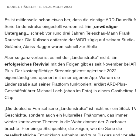
DANIEL HÄUSER
·
8. DEZEMBER 2023
Es ist mittlerweile schon etwas her, dass die einstige ARD-Dauerläuf
Serie Lindenstraße eingestellt worden ist. Ein „
unwürdiger
Untergang
„, schrieb vor rund drei Jahren Teleschau-Mann Frank
Rauscher. Die Kulissen entfernte der WDR zügig auf seinem Studio-
Gelände, Abriss-Bagger waren schnell zur Stelle.
Aber so ganz vorbei ist es mit der „Lindenstraße“ nicht. Ein
erfolgreiches Revivial
mit den Folgen gibt es seit November bei A
Plus. Der kostenpflichtige Streamingdienst agiert seit 2022
eigenständig und operiert mit einer eigenen App. Warum die
Lindenstraße auf seiner Plattform funktioniert, erklärt ARD-Plus-
Geschäftsführer Michael Loeb (oben im Foto) in einem Gastbeitrag f
Clap.
„Die deutsche Fernsehserie „Lindenstraße“ ist nicht nur ein Stück TV
Geschichte, sondern auch ein kulturelles Phänomen, das immer
wieder kontroverse Themen in die Wohnzimmer der Zuschauer
brachte. Hier einige Stichpunkte, die zeigen, wie die Serie die
gesellschaftliche Entwicklung aufnahm und zum Diskurs und vor all