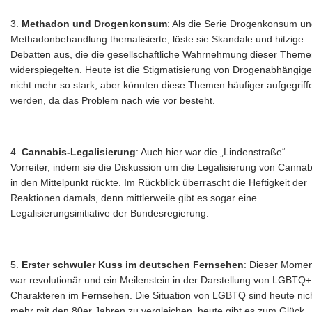
Methadon und Drogenkonsum
: Als die Serie Drogenkonsum u
Methadonbehandlung thematisierte, löste sie Skandale und hitzige
Debatten aus, die die gesellschaftliche Wahrnehmung dieser Them
widerspiegelten. Heute ist die Stigmatisierung von Drogenabhängig
nicht mehr so stark, aber könnten diese Themen häufiger aufgegriff
werden, da das Problem nach wie vor besteht.
Cannabis-Legalisierung
: Auch hier war die „Lindenstraße“
Vorreiter, indem sie die Diskussion um die Legalisierung von Cannab
in den Mittelpunkt rückte. Im Rückblick überrascht die Heftigkeit der
Reaktionen damals, denn mittlerweile gibt es sogar eine
Legalisierungsinitiative der Bundesregierung.
Erster schwuler Kuss im deutschen Fernsehen
: Dieser Momen
war revolutionär und ein Meilenstein in der Darstellung von LGBTQ+
Charakteren im Fernsehen. Die Situation von LGBTQ sind heute nic
mehr mit den 80er Jahren zu vergleichen, heute gibt es zum Glück