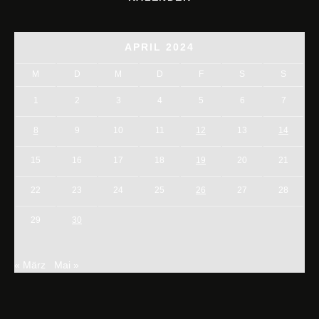
APRIL 2024
M
D
M
D
F
S
S
1
2
3
4
5
6
7
8
9
10
11
12
13
14
15
16
17
18
19
20
21
22
23
24
25
26
27
28
29
30
« März
Mai »