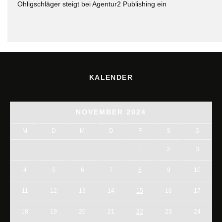
Ohligschläger steigt bei Agentur2 Publishing ein
KALENDER
NOVEMBER 2024
M
D
M
D
F
S
S
1
2
3
4
5
6
7
8
9
10
11
12
13
14
15
16
17
18
19
20
21
22
23
24