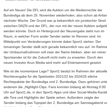
Auf ein Neues! Die DFL wird die Auktion um die Medienrechte der
Bundesliga ab dem 25. November wiederholen, also schon ab Anfa
nächster Woche. Der Grund war ja bekanntlich ein juristischer Streit
zwischen DAZN und der DFL, der nun mit der neuen Auktion aufgelö
werden könnte. Doch im Hintergrund der Neuvergabe steht nun im
Raum, in welcher Form ander Sender weiter im Rennen sind. Im
Mittelpunkt von Veränderungen könnte dabei Sport1 stehen. Der
Ismaninger Sender stellt sich gerade bekanntlich neu auf. Im Rahm
der Umbaumaßnahmen soll zwar der Name bleiben, aber ein reiner
Sportsender ist für die Zukunft nicht mehr zu erwarten. Durch den
neuen Investor Acun Media wird mehr auf Entertainment gesetzt.
Wie ist die momentane Lage? Sport1 besitzt im Rahmen der aktuell
Rechtevergabe für die Spielzeiten 2021/22 bis 2024/25 etliche
Rechtepakete der Bundesliga und 2. Bundesliga. Dazu gehören unt
anderem die „Highlight-Clips. Fans konnten bislang ab Montag 0:00
Uhr auf Sport1.de, in den Sport1-Apps und über Social-Media-Kanäl
alle Tore und Highlights der Spiele sehen. Außerdem zeigte der
Sender bislang das Topspiel der 2. Bundesliga am Samstagabend 