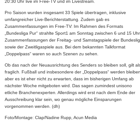
20:30 Uhr live im Free-TV und im Livestream.
Pro Saison wurden insgesamt 33 Spiele übertragen, inklusive
umfangreicher Live-Berichterstattung. Zudem gab es
Zusammenfassungen im Free-TV: Im Rahmen des Formats
„Bundesliga Pur“ strahlte Sport1 am Sonntag zwischen 6 und 15 Uhr
Zusammenfassungen der Freitag- und Samstagspiele der Bundesli
sowie der Zweitligaspiele aus. Bei dem bekannten Talkformat
„Doppelpass“ waren so auch Szenen zu sehen.
Ob das nach der Neuausrichtung des Senders so bleiben soll, gilt al
fraglich. Fußball und insbesondere der „Doppelpass“ werden bleiben
aber es ist eher nicht zu erwarten, dass im bisherigen Umfang ab
nächster Woche mitgeboten wird. Das sagen zumindest unisono
etliche Branchenexperten. Allerdings wird erst nach dem Ende der
Ausschreibung klar sein, wo genau mögliche Einsparungen
vorgenommen werden. (dh)
Foto/Montage: Clap/Nadine Rupp, Acun Media