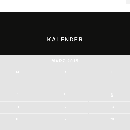
KALENDER
MÄRZ 2015
M
D
F
4
5
6
11
12
13
18
19
20