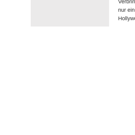
Verbri
nur ei
Hollyw