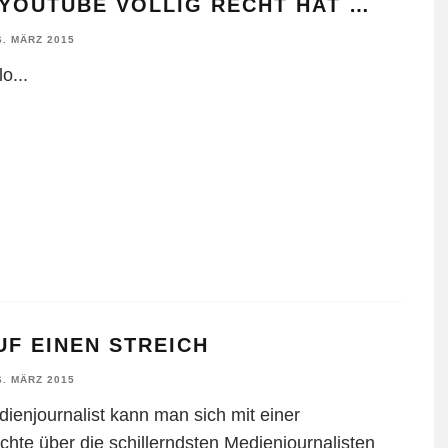
 YOUTUBE VÖLLIG RECHT HAT …
6. MÄRZ 2015
lo
...
UF EINEN STREICH
6. MÄRZ 2015
dienjournalist kann man sich mit einer
hte über die schillerndsten Medienjournalisten