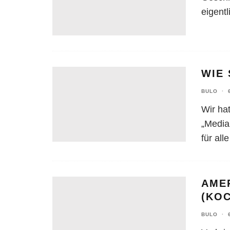
eigent
WIE 
BULO
·
Wir ha
„Media
für al
AMER
(KO
BULO
·