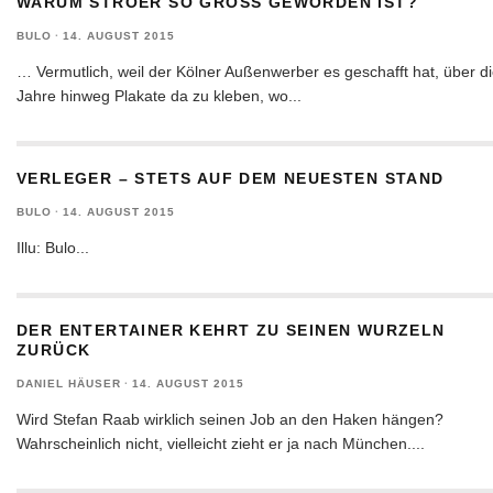
WARUM STRÖER SO GROSS GEWORDEN IST?
BULO
·
14. AUGUST 2015
… Vermutlich, weil der Kölner Außenwerber es geschafft hat, über d
Jahre hinweg Plakate da zu kleben, wo
...
VERLEGER – STETS AUF DEM NEUESTEN STAND
BULO
·
14. AUGUST 2015
Illu: Bulo
...
DER ENTERTAINER KEHRT ZU SEINEN WURZELN
ZURÜCK
DANIEL HÄUSER
·
14. AUGUST 2015
Wird Stefan Raab wirklich seinen Job an den Haken hängen?
Wahrscheinlich nicht, vielleicht zieht er ja nach München.
...