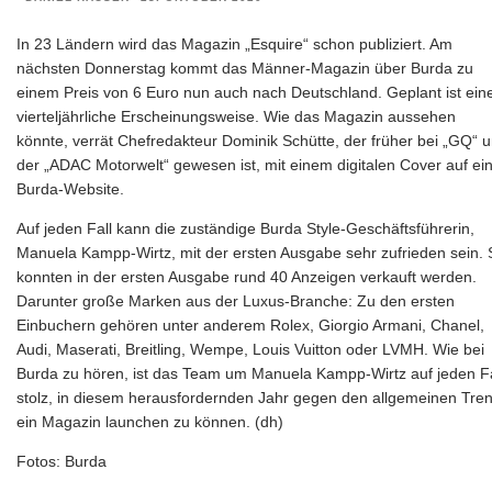
In 23 Ländern wird das Magazin „Esquire“ schon publiziert. Am
nächsten Donnerstag kommt das Männer-Magazin über Burda zu
einem Preis von 6 Euro nun auch nach Deutschland. Geplant ist ein
vierteljährliche Erscheinungsweise. Wie das Magazin aussehen
könnte, verrät Chefredakteur Dominik Schütte, der früher bei „GQ“ 
der „ADAC Motorwelt“ gewesen ist, mit einem digitalen Cover auf ei
Burda-Website.
Auf jeden Fall kann die zuständige Burda Style-Geschäftsführerin,
Manuela Kampp-Wirtz, mit der ersten Ausgabe sehr zufrieden sein. 
konnten in der ersten Ausgabe rund 40 Anzeigen verkauft werden.
Darunter große Marken aus der Luxus-Branche: Zu den ersten
Einbuchern gehören unter anderem Rolex, Giorgio Armani, Chanel,
Audi, Maserati, Breitling, Wempe, Louis Vuitton oder LVMH. Wie bei
Burda zu hören, ist das Team um Manuela Kampp-Wirtz auf jeden Fa
stolz, in diesem herausfordernden Jahr gegen den allgemeinen Tre
ein Magazin launchen zu können. (dh)
Fotos: Burda