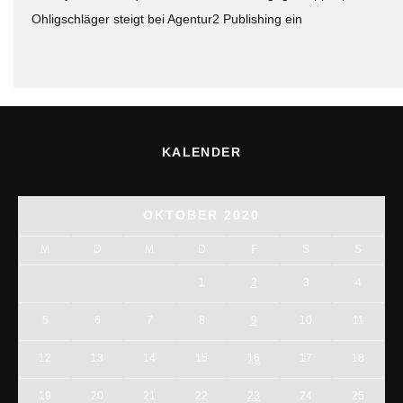
Ohligschläger steigt bei Agentur2 Publishing ein
KALENDER
OKTOBER 2020
M
D
M
D
F
S
S
1
2
3
4
5
6
7
8
9
10
11
12
13
14
15
16
17
18
19
20
21
22
23
24
25