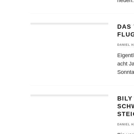
neuen
.
DAS 
FLUG
DANIEL 
Eigent
acht J
Sonnta
BILY
SCH
STE
DANIEL 