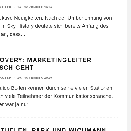
HÄUSER
·
20. NOVEMBER 2020
uktive Neuigkeiten: Nach der Umbenennung von
 in Sky History deutete sich bereits Anfang des
 an, dass
...
COVERY: MARKETINGLEITER
ISCH GEHT
HÄUSER
·
20. NOVEMBER 2020
Guido Bolten kennen durch seine vielen Stationen
ich viele Teilnehmer der Kommunikationsbranche.
r war ja nur
...
 THELEN, PARK UND WICHMANN