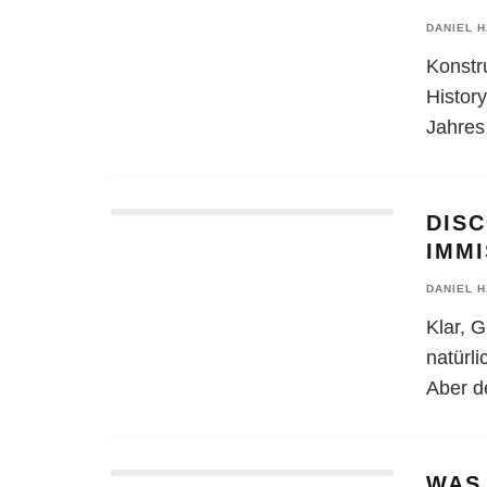
DANIEL 
Konstr
History
Jahres
DIS
IMM
DANIEL 
Klar, 
natürl
Aber de
WAS