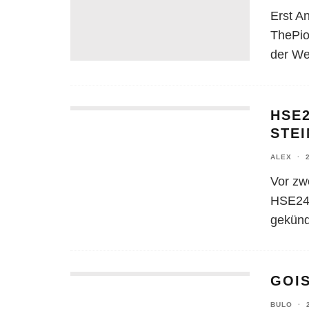
Erst A
ThePio
der We
HSE2
STE
ALEX
·
Vor zw
HSE24.
gekünd
GOI
BULO
·