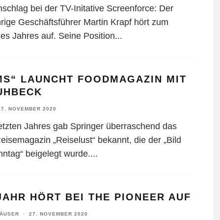
schlag bei der TV-Initative Screenforce: Der
hrige Geschäftsführer Martin Krapf hört zum
es Jahres auf. Seine Position
...
MS“ LAUNCHT FOODMAGAZIN MIT
UHBECK
27. NOVEMBER 2020
etzten Jahres gab Springer überraschend das
eisemagazin „Reiselust“ bekannt, die der „Bild
ntag“ beigelegt wurde.
...
AHR HÖRT BEI THE PIONEER AUF
HÄUSER
·
27. NOVEMBER 2020