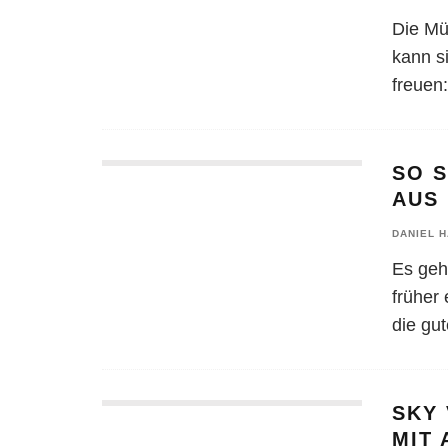
Die Mü
kann s
freuen
SO S
AUS
DANIEL 
Es geh
früher
die gut
SKY
MIT 