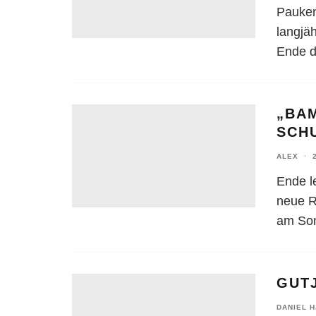
Pauken
langjä
Ende d
„BA
SCH
ALEX
·
Ende l
neue R
am Son
GUTJ
DANIEL 