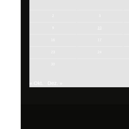
2
3
9
10
16
17
23
24
30
« Okt.
Dez. »