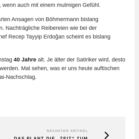
n, wenn auch mit einem mulmigen Gefühl.
 harten Ansagen von Böhmermann bislang
 Nachträgliche Reibereien wie bei der
chef Recep Tayyip Erdoğan scheint es bislang
nstag
40 Jahre
alt. Je älter der Satiriker wird, desto
 werden. Mal sehen, was er uns heute auftischen
bai-Nachschlag.
NÄCHSTER ARTIKEL
DAS PLANT DIE „ZEIT“ ZUM