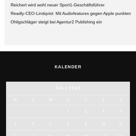
Reichert wird wohl neuer Sport1-Geschäftsführer
Readly-CEO-Lindqvist: Mit Audiofeatures gegen Apple punkten
Ohligschläger steigt bei Agentur2 Publishing ein
KALENDER
JULI 2021
M
D
M
D
F
S
S
1
2
3
4
5
6
7
8
9
10
11