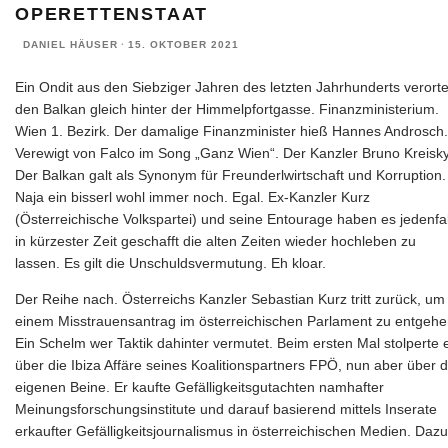
OPERETTENSTAAT
DANIEL HÄUSER
·
15. OKTOBER 2021
Ein Ondit aus den Siebziger Jahren des letzten Jahrhunderts verort
den Balkan gleich hinter der Himmelpfortgasse. Finanzministerium.
Wien 1. Bezirk. Der damalige Finanzminister hieß Hannes Androsch.
Verewigt von Falco im Song „Ganz Wien“. Der Kanzler Bruno Kreisky
Der Balkan galt als Synonym für Freunderlwirtschaft und Korruption.
Naja ein bisserl wohl immer noch. Egal. Ex-Kanzler Kurz
(Österreichische Volkspartei) und seine Entourage haben es jedenfal
in kürzester Zeit geschafft die alten Zeiten wieder hochleben zu
lassen. Es gilt die Unschuldsvermutung. Eh kloar.
Der Reihe nach. Österreichs Kanzler Sebastian Kurz tritt zurück, um
einem Misstrauensantrag im österreichischen Parlament zu entgehe
Ein Schelm wer Taktik dahinter vermutet. Beim ersten Mal stolperte 
über die Ibiza Affäre seines Koalitionspartners FPÖ, nun aber über d
eigenen Beine. Er kaufte Gefälligkeitsgutachten namhafter
Meinungsforschungsinstitute und darauf basierend mittels Inserate
erkaufter Gefälligkeitsjournalismus in österreichischen Medien. Dazu