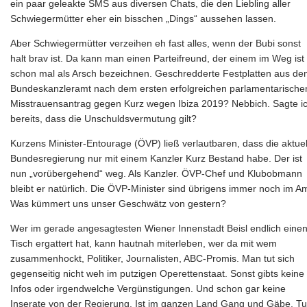
ein paar geleakte SMS aus diversen Chats, die den Liebling aller
Schwiegermütter eher ein bisschen „Dings“ aussehen lassen.
Aber Schwiegermütter verzeihen eh fast alles, wenn der Bubi sonst
halt brav ist. Da kann man einen Parteifreund, der einem im Weg ist
schon mal als Arsch bezeichnen. Geschredderte Festplatten aus d
Bundeskanzleramt nach dem ersten erfolgreichen parlamentarische
Misstrauensantrag gegen Kurz wegen Ibiza 2019? Nebbich. Sagte i
bereits, dass die Unschuldsvermutung gilt?
Kurzens Minister-Entourage (ÖVP) ließ verlautbaren, dass die aktuel
Bundesregierung nur mit einem Kanzler Kurz Bestand habe. Der ist
nun „vorübergehend“ weg. Als Kanzler. ÖVP-Chef und Klubobmann
bleibt er natürlich. Die ÖVP-Minister sind übrigens immer noch im Am
Was kümmert uns unser Geschwätz von gestern?
Wer im gerade angesagtesten Wiener Innenstadt Beisl endlich eine
Tisch ergattert hat, kann hautnah miterleben, wer da mit wem
zusammenhockt, Politiker, Journalisten, ABC-Promis. Man tut sich
gegenseitig nicht weh im putzigen Operettenstaat. Sonst gibts keine
Infos oder irgendwelche Vergünstigungen. Und schon gar keine
Inserate von der Regierung. Ist im ganzen Land Gang und Gäbe. Tu