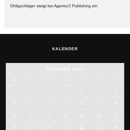
Ohligschläger steigt bei Agentur2 Publishing ein
KALENDER
OKTOBER 2021
M
D
M
D
F
S
S
1
2
3
4
5
6
7
8
9
10
11
12
13
14
15
16
17
18
19
20
21
22
23
24