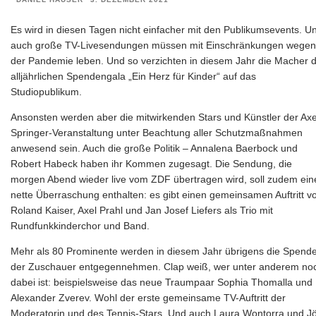
Es wird in diesen Tagen nicht einfacher mit den Publikumsevents. U
auch große TV-Livesendungen müssen mit Einschränkungen wegen
der Pandemie leben. Und so verzichten in diesem Jahr die Macher 
alljährlichen Spendengala „Ein Herz für Kinder“ auf das
Studiopublikum.
Ansonsten werden aber die mitwirkenden Stars und Künstler der Axe
Springer-Veranstaltung unter Beachtung aller Schutzmaßnahmen
anwesend sein. Auch die große Politik – Annalena Baerbock und
Robert Habeck haben ihr Kommen zugesagt. Die Sendung, die
morgen Abend wieder live vom ZDF übertragen wird, soll zudem ein
nette Überraschung enthalten: es gibt einen gemeinsamen Auftritt v
Roland Kaiser, Axel Prahl und Jan Josef Liefers als Trio mit
Rundfunkkinderchor und Band.
Mehr als 80 Prominente werden in diesem Jahr übrigens die Spend
der Zuschauer entgegennehmen. Clap weiß, wer unter anderem no
dabei ist: beispielsweise das neue Traumpaar Sophia Thomalla und
Alexander Zverev. Wohl der erste gemeinsame TV-Auftritt der
Moderatorin und des Tennis-Stars. Und auch Laura Wontorra und J