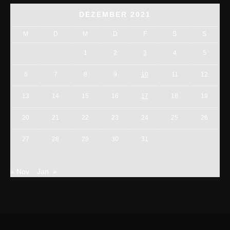
DEZEMBER 2021
M
D
M
D
F
S
S
1
2
3
4
5
6
7
8
9
10
11
12
13
14
15
16
17
18
19
20
21
22
23
24
25
26
27
28
29
30
31
« Nov.
Jan. »