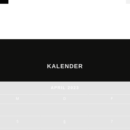
KALENDER
APRIL 2023
M
D
F
5
6
7