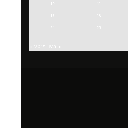
10
11
17
18
24
25
« März
Mai »