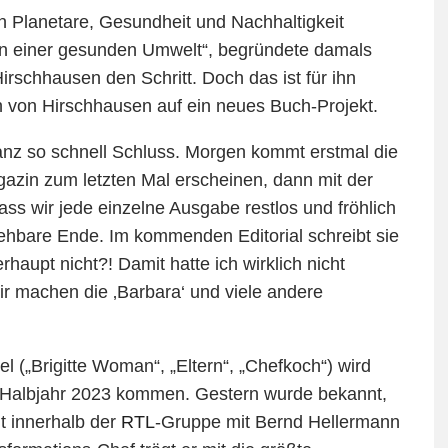
Planetare, Gesundheit und Nachhaltigkeit
 in einer gesunden Umwelt“, begründete damals
rschhausen den Schritt. Doch das ist für ihn
h von Hirschhausen auf ein neues Buch-Projekt.
anz so schnell Schluss. Morgen kommt erstmal die
gazin zum letzten Mal erscheinen, dann mit der
ss wir jede einzelne Ausgabe restlos und fröhlich
ehbare Ende. Im kommenden Editorial schreibt sie
haupt nicht?! Damit hatte ich wirklich nicht
Wir machen die ‚Barbara‘ und viele andere
l („Brigitte Woman“, „Eltern“, „Chefkoch“) wird
n Halbjahr 2023 kommen. Gestern wurde bekannt,
t innerhalb der
RTL
-Gruppe mit Bernd Hellermann