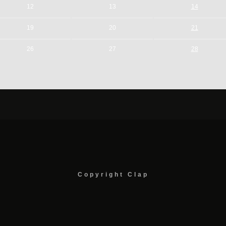
12
13
14
19
20
21
26
27
28
Copyright Clap