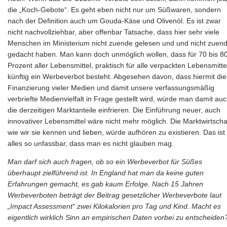
die „Koch-Gebote“. Es geht eben nicht nur um Süßwaren, sondern
nach der Definition auch um Gouda-Käse und Olivenöl. Es ist zwar
nicht nachvollziehbar, aber offenbar Tatsache, dass hier sehr viele
Menschen im Ministerium nicht zuende gelesen und und nicht zuen
gedacht haben. Man kann doch unmöglich wollen, dass für 70 bis 8
Prozent aller Lebensmittel, praktisch für alle verpackten Lebensmitte
künftig ein Werbeverbot besteht. Abgesehen davon, dass hiermit die
Finanzierung vieler Medien und damit unsere verfassungsmäßig
verbriefte Medienvielfalt in Frage gestellt wird, würde man damit au
die derzeitigen Marktanteile einfrieren. Die Einführung neuer, auch
innovativer Lebensmittel wäre nicht mehr möglich. Die Marktwirtscha
wie wir sie kennen und lieben, würde aufhören zu existieren. Das ist
alles so unfassbar, dass man es nicht glauben mag.
Man darf sich auch fragen, ob so ein Werbeverbot für Süßes
überhaupt zielführend ist. In England hat man da keine guten
Erfahrungen gemacht, es gab kaum Erfolge. Nach 15 Jahren
Werbeverboten beträgt der Beitrag gesetzlicher Werbeverbote laut
„Impact Assessment“ zwei Kilokalorien pro Tag und Kind. Macht es
eigentlich wirklich Sinn an empirischen Daten vorbei zu entscheiden