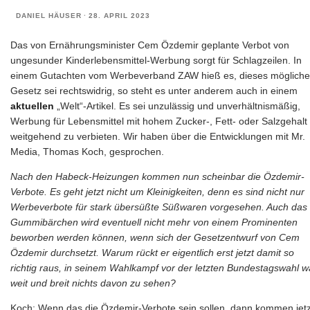
DANIEL HÄUSER
·
28. APRIL 2023
Das von Ernährungsminister Cem Özdemir geplante Verbot von
ungesunder Kinderlebensmittel-Werbung sorgt für Schlagzeilen. In
einem Gutachten vom Werbeverband ZAW hieß es, dieses mögliche
Gesetz sei rechtswidrig, so steht es unter anderem auch in einem
aktuellen
„Welt“-Artikel. Es sei unzulässig und unverhältnismäßig,
Werbung für Lebensmittel mit hohem Zucker-, Fett- oder Salzgehalt
weitgehend zu verbieten. Wir haben über die Entwicklungen mit Mr.
Media, Thomas Koch, gesprochen.
Nach den Habeck-Heizungen kommen nun scheinbar die Özdemir-
Verbote. Es geht jetzt nicht um Kleinigkeiten, denn es sind nicht nur
Werbeverbote für stark übersüßte Süßwaren vorgesehen. Auch das
Gummibärchen wird eventuell nicht mehr von einem Prominenten
beworben werden können, wenn sich der Gesetzentwurf von Cem
Özdemir durchsetzt. Warum rückt er eigentlich erst jetzt damit so
richtig raus, in seinem Wahlkampf vor der letzten Bundestagswahl w
weit und breit nichts davon zu sehen?
Koch: Wenn das die Özdemir-Verbote sein sollen, dann kommen jetz