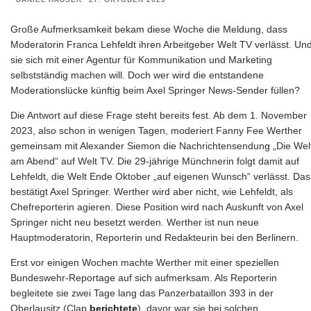
Große Aufmerksamkeit bekam diese Woche die Meldung, dass
Moderatorin Franca Lehfeldt ihren Arbeitgeber Welt TV verlässt. Un
sie sich mit einer Agentur für Kommunikation und Marketing
selbstständig machen will. Doch wer wird die entstandene
Moderationslücke künftig beim Axel Springer News-Sender füllen?
Die Antwort auf diese Frage steht bereits fest. Ab dem 1. November
2023, also schon in wenigen Tagen, moderiert Fanny Fee Werther
gemeinsam mit Alexander Siemon die Nachrichtensendung „Die Wel
am Abend“ auf Welt TV. Die 29-jährige Münchnerin folgt damit auf
Lehfeldt, die Welt Ende Oktober „auf eigenen Wunsch“ verlässt. Das
bestätigt Axel Springer. Werther wird aber nicht, wie Lehfeldt, als
Chefreporterin agieren. Diese Position wird nach Auskunft von Axel
Springer nicht neu besetzt werden. Werther ist nun neue
Hauptmoderatorin, Reporterin und Redakteurin bei den Berlinern.
Erst vor einigen Wochen machte Werther mit einer speziellen
Bundeswehr-Reportage auf sich aufmerksam. Als Reporterin
begleitete sie zwei Tage lang das Panzerbataillon 393 in der
Oberlausitz (Clap
berichtete
), davor war sie bei solchen