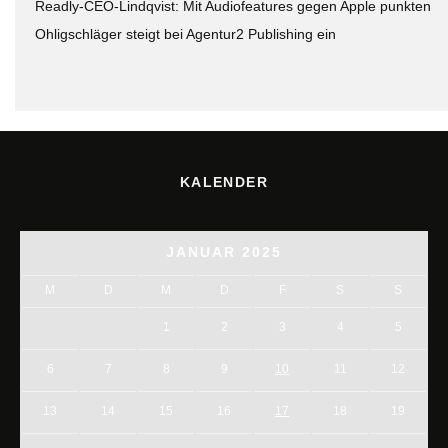
Readly-CEO-Lindqvist: Mit Audiofeatures gegen Apple punkten
Ohligschläger steigt bei Agentur2 Publishing ein
KALENDER
JANUAR 2025
M
D
M
D
F
S
S
1
2
3
4
5
6
7
8
9
10
11
12
13
14
15
16
17
18
19