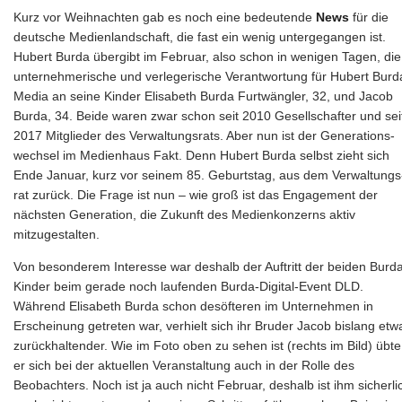
Kurz vor Weihnachten gab es noch eine bedeutende
News
für die
deutsche Medienlandschaft, die fast ein wenig untergegangen ist.
Hubert Burda übergibt im Februar, also schon in wenigen Tagen, die
unter­nehmerische und verlegerische Verantwortung für Hubert Burd
Media an seine Kinder Elisabeth Burda Furtwängler, 32, und Jacob
Burda, 34. Beide waren zwar schon seit 2010 Gesell­schafter und sei
2017 Mit­glieder des Ver­waltungs­rats. Aber nun ist der Generations­
wechsel im Medienhaus Fakt. Denn Hubert Burda selbst zieht sich
Ende Januar, kurz vor seinem 85. Geburtstag, aus dem Verwaltungs
rat zurück. Die Frage ist nun – wie groß ist das Engagement der
nächsten Generation, die Zukunft des Medienkonzerns aktiv
mitzugestalten.
Von besonderem Interesse war deshalb der Auftritt der beiden Burd
Kinder beim gerade noch laufenden Burda-Digital-Event DLD.
Während Elisabeth Burda schon desöfteren im Unternehmen in
Erscheinung getreten war, verhielt sich ihr Bruder Jacob bislang etw
zurückhaltender. Wie im Foto oben zu sehen ist (rechts im Bild) übte
er sich bei der aktuellen Veranstaltung auch in der Rolle des
Beobachters. Noch ist ja auch nicht Februar, deshalb ist ihm sicherli