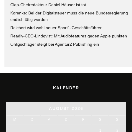
Clap-Chefredakteur Daniel Häuser ist tot
Korenke: Bei der Digitalsteuer muss die neue Bundesregierung
endlich tätig werden
Reichert wird wohl neuer Sport1-Geschäftsführer
Readly-CEO-Lindqvist: Mit Audiofeatures gegen Apple punkten
Ohligschläger steigt bei Agentur2 Publishing ein
KALENDER
AUGUST 2026
M
D
M
D
F
S
S
1
2