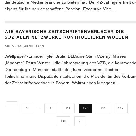
die deutsche Medienbranche zu bieten hat. Der 42-Jährige erhielt di
eigens für ihn neu geschaffene Position „Executive Vice
...
WIE BAYERISCHE ZEITSCHRIFTENVERLEGER DIE
SOZIALEN NETZWERKE KONTROLLIEREN WOLLEN
BULO
·
10. APRIL 2015
„Wallpaper“-Erfinder Tyler Brûlé, DLDame Steffi Czerny, Misses
„Madame“ Petra Winter – die Jahrestagung des VZB, die kommend
Donnerstag in München stattfindet, kann wieder mit illustren
Teilnehmern und Disputanten aufwarten; die Präsidentin des Verban
der Zeitschriftenverlage in Bayern, Waltraut von Mengden,
...
1
…
118
119
120
121
122
…
140