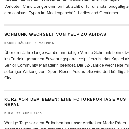
Researcher Martin Krautsieder den Namen seiner kurzjährigen
Verlobten Christa angenommen hat, zählt er für uns jetzt endgültig z
den coolsten Typen im Mediengeschäft. Ladies and Gentlemen,
...
SCHMUNK WECHSELT VON YELP ZU ADIDAS
DANIEL HÄUSER
·
7. MAI 2015
Über drei Jahre lange war die umtriebige Verena Schmunk beim et
ins Trudeln geratenen Bewertungsportal Yelp. Jetzt ist das Kapitel al
Senior Community Managerin beendet. Die 32-Jährige wechselte mi
sofortiger Wirkung zum Sport-Riesen Adidas. Sie wird dort künftig al
City
...
KURZ VOR DEM BEBEN: EINE FOTOREPORTAGE AUS
NEPAL
BULO
·
29. APRIL 2015
Wenige Tage vor dem Erdbeben hat unser Artdirektor Moritz Röder