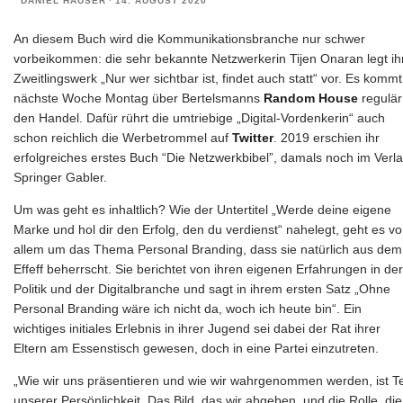
DANIEL HÄUSER
·
14. AUGUST 2020
An diesem Buch wird die Kommunikationsbranche nur schwer
vorbeikommen: die sehr bekannte Netzwerkerin Tijen Onaran legt ih
Zweitlingswerk „Nur wer sichtbar ist, findet auch statt“ vor. Es kommt
nächste Woche Montag über Bertelsmanns
Random House
regulär
den Handel. Dafür rührt die umtriebige „Digital-Vordenkerin“ auch
schon reichlich die Werbetrommel auf
Twitter
. 2019 erschien ihr
erfolgreiches erstes Buch “Die Netzwerkbibel”, damals noch im Verl
Springer Gabler.
Um was geht es inhaltlich? Wie der Untertitel „Werde deine eigene
Marke und hol dir den Erfolg, den du verdienst“ nahelegt, geht es vo
allem um das Thema Personal Branding, dass sie natürlich aus dem
Effeff beherrscht. Sie berichtet von ihren eigenen Erfahrungen in der
Politik und der Digitalbranche und sagt in ihrem ersten Satz „Ohne
Personal Branding wäre ich nicht da, woch ich heute bin“. Ein
wichtiges initiales Erlebnis in ihrer Jugend sei dabei der Rat ihrer
Eltern am Essenstisch gewesen, doch in eine Partei einzutreten.
„Wie wir uns präsentieren und wie wir wahrgenommen werden, ist Te
unserer Persönlichkeit. Das Bild, das wir abgeben, und die Rolle, die