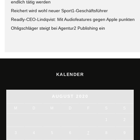
endlich tätig werden
Reichert wird wohl neuer Sport1-Geschäftsführer
Readly-CEO-Lindqvist: Mit Audiofeatures gegen Apple punkten
Ohligschläger steigt bei Agentur2 Publishing ein
KALENDER
AUGUST 2020
M
D
M
D
F
S
S
1
2
3
4
5
6
7
8
9