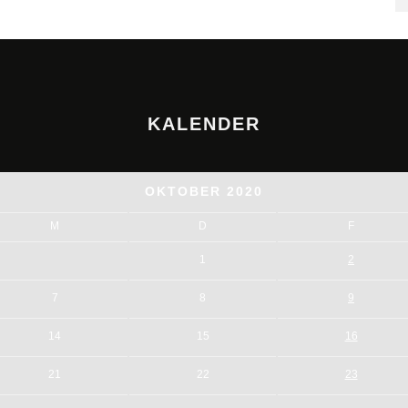
KALENDER
OKTOBER 2020
M
D
F
1
2
7
8
9
14
15
16
21
22
23