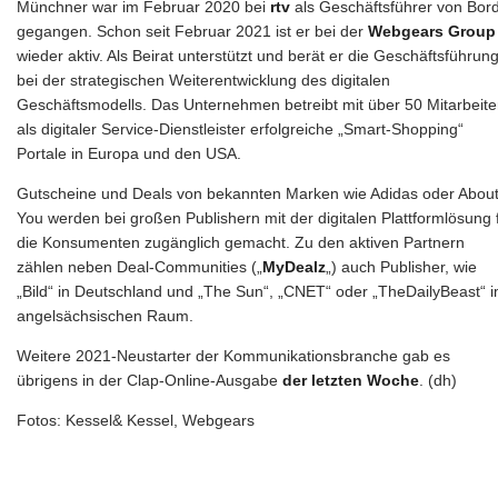
Münchner war im Februar 2020 bei
rtv
als Geschäftsführer von Bor
gegangen. Schon seit Februar 2021 ist er bei der
Webgears Group
wieder aktiv. Als Beirat unterstützt und berät er die Geschäftsführun
bei der strategischen Weiterentwicklung des digitalen
Geschäftsmodells. Das Unternehmen betreibt mit über 50 Mitarbeite
als digitaler Service-Dienstleister erfolgreiche „Smart-Shopping“
Portale in Europa und den USA.
Gutscheine und Deals von bekannten Marken wie Adidas oder Abou
You werden bei großen Publishern mit der digitalen Plattformlösung 
die Konsumenten zugänglich gemacht. Zu den aktiven Partnern
zählen neben Deal-Communities („
MyDealz
„) auch Publisher, wie
„Bild“ in Deutschland und „The Sun“, „CNET“ oder „TheDailyBeast“ 
angelsächsischen Raum.
Weitere 2021-Neustarter der Kommunikationsbranche gab es
übrigens in der Clap-Online-Ausgabe
der letzten Woche
. (dh)
Fotos: Kessel& Kessel, Webgears