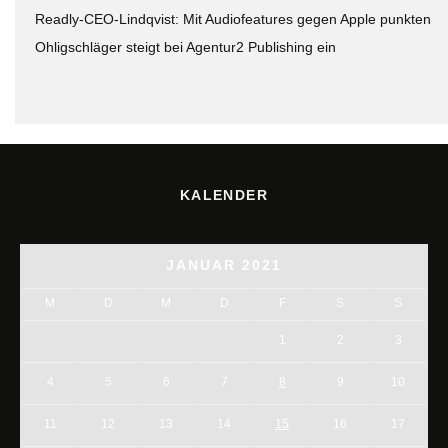
Readly-CEO-Lindqvist: Mit Audiofeatures gegen Apple punkten
Ohligschläger steigt bei Agentur2 Publishing ein
KALENDER
JANUAR 2021
M
D
M
D
F
S
S
1
2
3
4
5
6
7
8
9
10
11
12
13
14
15
16
17