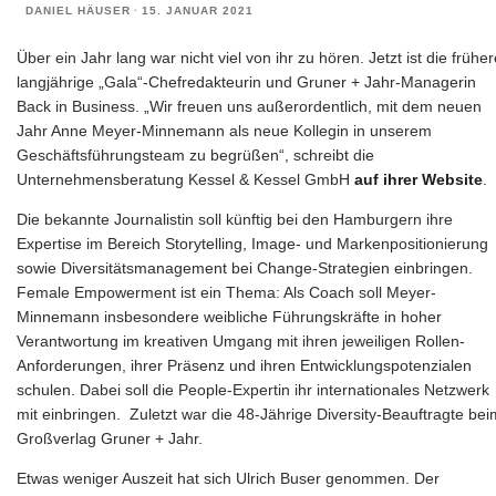
DANIEL HÄUSER
·
15. JANUAR 2021
Über ein Jahr lang war nicht viel von ihr zu hören. Jetzt ist die früher
langjährige „Gala“-Chefredakteurin und Gruner + Jahr-Managerin
Back in Business. „Wir freuen uns außerordentlich, mit dem neuen
Jahr Anne Meyer-Minnemann als neue Kollegin in unserem
Geschäftsführungsteam zu begrüßen“, schreibt die
Unternehmensberatung Kessel & Kessel GmbH
auf ihrer Website
.
Die bekannte Journalistin soll künftig bei den Hamburgern ihre
Expertise im Bereich Storytelling, Image- und Markenpositionierung
sowie Diversitätsmanagement bei Change-Strategien einbringen.
Female Empowerment ist ein Thema: Als Coach soll Meyer-
Minnemann insbesondere weibliche Führungskräfte in hoher
Verantwortung im kreativen Umgang mit ihren jeweiligen Rollen-
Anforderungen, ihrer Präsenz und ihren Entwicklungspotenzialen
schulen. Dabei soll die People-Expertin ihr internationales Netzwerk
mit einbringen. Zuletzt war die 48-Jährige Diversity-Beauftragte bei
Großverlag Gruner + Jahr.
Etwas weniger Auszeit hat sich Ulrich Buser genommen. Der