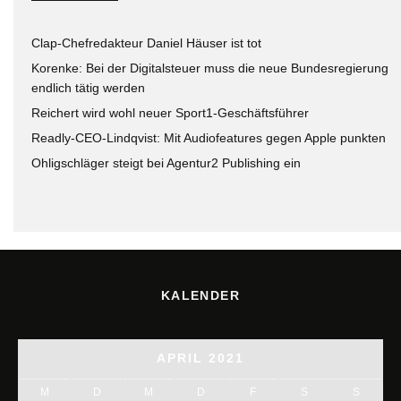
Clap-Chefredakteur Daniel Häuser ist tot
Korenke: Bei der Digitalsteuer muss die neue Bundesregierung
endlich tätig werden
Reichert wird wohl neuer Sport1-Geschäftsführer
Readly-CEO-Lindqvist: Mit Audiofeatures gegen Apple punkten
Ohligschläger steigt bei Agentur2 Publishing ein
KALENDER
APRIL 2021
M
D
M
D
F
S
S