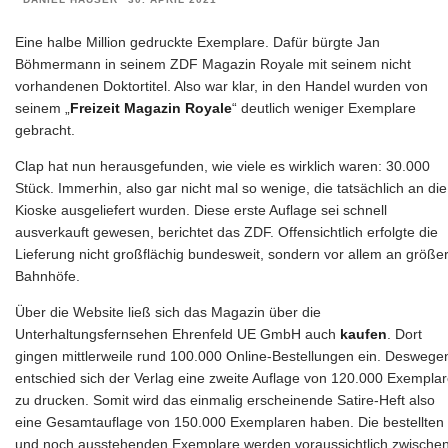
Eine halbe Million gedruckte Exemplare. Dafür bürgte Jan
Böhmermann in seinem ZDF Magazin Royale mit seinem nicht
vorhandenen Doktortitel. Also war klar, in den Handel wurden von
seinem „
Freizeit Magazin Royale
“ deutlich weniger Exemplare
gebracht.
Clap hat nun herausgefunden, wie viele es wirklich waren: 30.000
Stück. Immerhin, also gar nicht mal so wenige, die tatsächlich an die
Kioske ausgeliefert wurden. Diese erste Auflage sei schnell
ausverkauft gewesen, berichtet das ZDF. Offensichtlich erfolgte die
Lieferung nicht großflächig bundesweit, sondern vor allem an größe
Bahnhöfe.
Über die Website ließ sich das Magazin über die
Unterhaltungsfernsehen Ehrenfeld UE GmbH auch
kaufen
. Dort
gingen mittlerweile rund 100.000 Online-Bestellungen ein. Deswege
entschied sich der Verlag eine zweite Auflage von 120.000 Exempla
zu drucken. Somit wird das einmalig erscheinende Satire-Heft also
eine Gesamtauflage von 150.000 Exemplaren haben. Die bestellten
und noch ausstehenden Exemplare werden voraussichtlich zwische