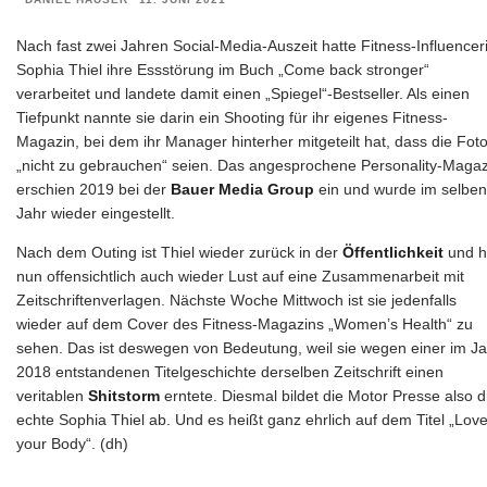
Nach fast zwei Jahren Social-Media-Auszeit hatte Fitness-Influencer
Sophia Thiel ihre Essstörung im Buch „Come back stronger“
verarbeitet und landete damit einen „Spiegel“-Bestseller. Als einen
Tiefpunkt nannte sie darin ein Shooting für ihr eigenes Fitness-
Magazin, bei dem ihr Manager hinterher mitgeteilt hat, dass die Fot
„nicht zu gebrauchen“ seien. Das angesprochene Personality-Magaz
erschien 2019 bei der
Bauer Media Group
ein und wurde im selben
Jahr wieder eingestellt.
Nach dem Outing ist Thiel wieder zurück in der
Öffentlichkeit
und h
nun offensichtlich auch wieder Lust auf eine Zusammenarbeit mit
Zeitschriftenverlagen. Nächste Woche Mittwoch ist sie jedenfalls
wieder auf dem Cover des Fitness-Magazins „Women’s Health“ zu
sehen. Das ist deswegen von Bedeutung, weil sie wegen einer im Ja
2018 entstandenen Titelgeschichte derselben Zeitschrift einen
veritablen
Shitstorm
erntete. Diesmal bildet die Motor Presse also d
echte Sophia Thiel ab. Und es heißt ganz ehrlich auf dem Titel „Lov
your Body“. (dh)