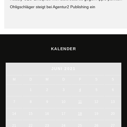
Ohligschläger steigt bei Agentur2 Publishing ein
KALENDER
JUNI 2021
M
D
M
D
F
S
S
1
2
3
4
5
6
7
8
9
10
11
12
13
14
15
16
17
18
19
20
21
22
23
24
25
26
27