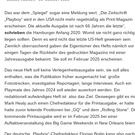
Das war dem „Spiegel“ sogar eine Meldung wert: „Die Zeitschrift
„Playboy“ wird in den USA nicht mehr regelmäßig als Print-Magazin
erscheinen. Die aktuelle Ausgabe ist nach 66 Jahren die letzte“,
schrieben
die Hamburger Anfang 2020. Womit sie nicht ganz richtig
liegen sollten. Denn es wird nicht das letzte US-Heft gewesen sein.
Ziemlich überraschend gaben die Eigentümer des Hefts nämlich vor
einigen Tagen die Rückkehr des gedruckten Magazins mit einer
Jahresausgabe bekannt. Sie soll im Februar 2025 erscheinen.
Das neue Heft soll keine Verlegenheitsausgabe sein, sie soll alles
enthalten, was die Publikation früher ausgemacht hat: große
Fotostrecken, investigative Reportagen, lange Interviews
.
Auch ein
Playmate des Jahres 2024 soll wieder auserkort werden. Ein
redaktionell aufwändiges Heft ist also das Ziel. Deswegen gibt es mi
Mark Healy auch einen Chefredakteur für die Printausgabe, er hatte
hatte zuvor leitende Positionen bei „GQ“ und dem „Rolling Stone“. D
kommende Printausgabe wird er im Februar 2025 bei einer
Auftaktveranstaltung des Big Game Weekends in New Orleans feier
Der deutsche „Playboy“-Chefredakteur Florian Boitin kann also nach