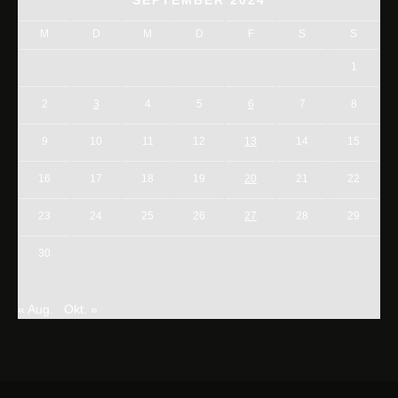
SEPTEMBER 2024
M
D
M
D
F
S
S
1
2
3
4
5
6
7
8
9
10
11
12
13
14
15
16
17
18
19
20
21
22
23
24
25
26
27
28
29
30
« Aug.
Okt. »