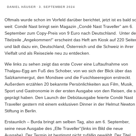
DANIEL HÄUSER
·
3. SEPTEMBER 2024
Oftmals wurde schon im Vorfeld darüber berichtet, jetzt ist es bald s
weit: Condé Nast bringt sein Magazin „Condé Nast Traveller“ am 6.
September zum Copy-Preis von 9 Euro nach Deutschland. Unter de
Titelzeile „Angekommen!“ erscheint das Heft am Kiosk auf 220 Seite
und lädt dazu ein, Deutschland, Österreich und die Schweiz in ihrer
Vielfalt und als Reiseziele neu zu entdecken.
Wie links zu sehen zeigt das erste Cover eine Luftaufnahme von
Thalgau-Egg am Fuß des Schober, von wo sich der Blick über das
Salzkammergut, den Mondsee und die Fuschlseeregion erstreckt.
Außerdem erzählen 20 bekannte Persönlichkeiten aus Film, Musik,
Sport und Gastronomie in der ersten Ausgabe von den Reisen, die s
geprägt haben. Den Launch der Debütausgabe feierte Condé Nast
Traveller gestern mit einem exklusiven Dinner in der Helmut Newton
Stiftung in Berlin.
Erstaunlich – Burda bringt am selben Tag, also am 6. September,
seine neue Ausgabe des „Elle Traveller“(links im Bild die neue
Ausgabe). Der Termin ist bestimmt nicht zufällig gewählt. Der Titel