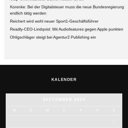
Korenke: Bei der Digitalsteuer muss die neue Bundesregierung
endlich tätig werden
Reichert wird wohl neuer Sport1-Geschäftsführer
Readly-CEO-Lindqvist: Mit Audiofeatures gegen Apple punkten
Ohligschläger steigt bei Agentur2 Publishing ein
KALENDER
SEPTEMBER 2024
M
D
M
D
F
S
S
1