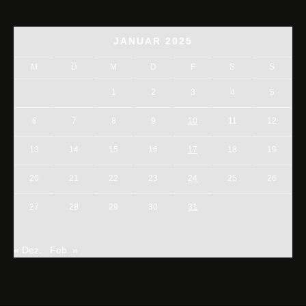
JANUAR 2025
M
D
M
D
F
S
S
1
2
3
4
5
6
7
8
9
10
11
12
13
14
15
16
17
18
19
20
21
22
23
24
25
26
27
28
29
30
31
« Dez.
Feb. »