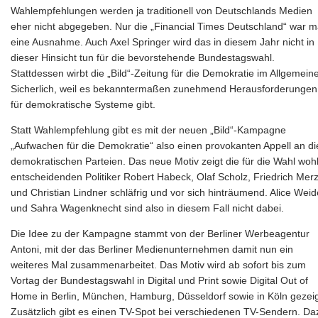
Wahlempfehlungen werden ja traditionell von Deutschlands Medien
eher nicht abgegeben. Nur die „Financial Times Deutschland“ war m
eine Ausnahme. Auch Axel Springer wird das in diesem Jahr nicht in
dieser Hinsicht tun für die bevorstehende Bundestagswahl.
Stattdessen wirbt die „Bild“-Zeitung für die Demokratie im Allgemein
Sicherlich, weil es bekanntermaßen zunehmend Herausforderungen
für demokratische Systeme gibt.
Statt Wahlempfehlung gibt es mit der neuen „Bild“-Kampagne
„Aufwachen für die Demokratie“ also einen provokanten Appell an di
demokratischen Parteien. Das neue Motiv zeigt die für die Wahl woh
entscheidenden Politiker Robert Habeck, Olaf Scholz, Friedrich Mer
und Christian Lindner schläfrig und vor sich hinträumend. Alice Weid
und Sahra Wagenknecht sind also in diesem Fall nicht dabei.
Die Idee zu der Kampagne stammt von der Berliner Werbeagentur
Antoni, mit der das Berliner Medienunternehmen damit nun ein
weiteres Mal zusammenarbeitet. Das Motiv wird ab sofort bis zum
Vortag der Bundestagswahl in Digital und Print sowie Digital Out of
Home in Berlin, München, Hamburg, Düsseldorf sowie in Köln gezeig
Zusätzlich gibt es einen TV-Spot bei verschiedenen TV-Sendern. Da