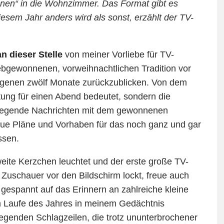
nen“ in die Wohnzimmer. Das Format gibt es
iesem Jahr anders wird als sonst, erzählt der TV-
an dieser Stelle
von meiner Vorliebe für TV-
iebgewonnenen, vorweihnachtlichen Tradition vor
ngenen zwölf Monate zurückzublicken. Von dem
tung für einen Abend bedeutet, sondern die
ewegende Nachrichten mit dem gewonnenen
eue Pläne und Vorhaben für das noch ganz und gar
ssen.
e Kerzchen leuchtet und der erste große TV-
 Zuschauer vor den Bildschirm lockt, freue auch
 gespannt auf das Erinnern an zahlreiche kleine
m Laufe des Jahres in meinem Gedächtnis
egenden Schlagzeilen, die trotz ununterbrochener