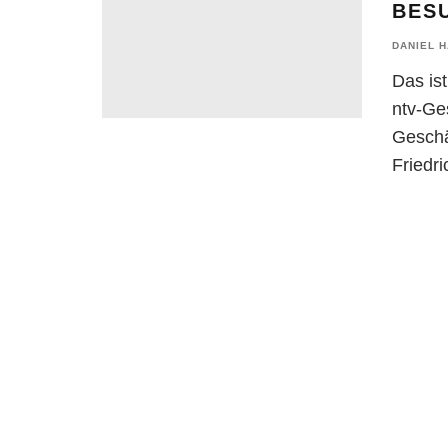
BES
DANIEL 
Das is
ntv-Ge
Geschä
Friedri