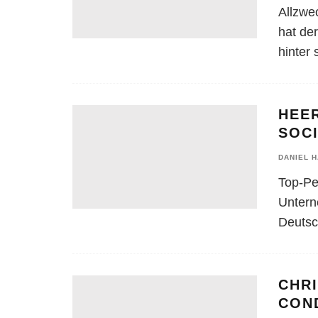
Allzwe
hat der
hinter 
HEE
SOCI
DANIEL 
Top-Per
Untern
Deutsc
CHR
CON