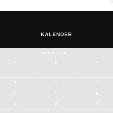
KALENDER
AUGUST 2021
M
D
F
4
5
6
11
12
13
18
19
20