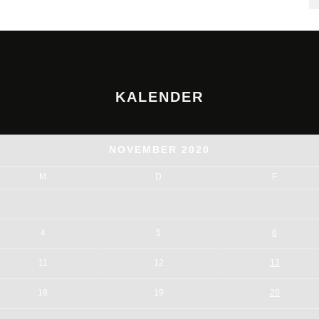
KALENDER
NOVEMBER 2020
M
D
F
4
5
6
11
12
13
18
19
20